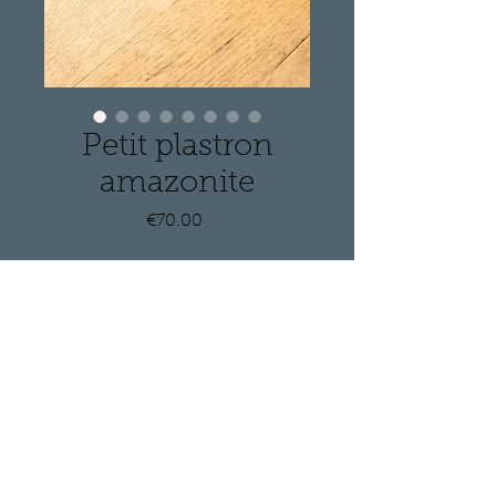
Petit plastron
amazonite
Price
€70.00
Quantity
*
Add to Cart
Plastron amazonite. Pas très 
volumineux se porte en ras du 