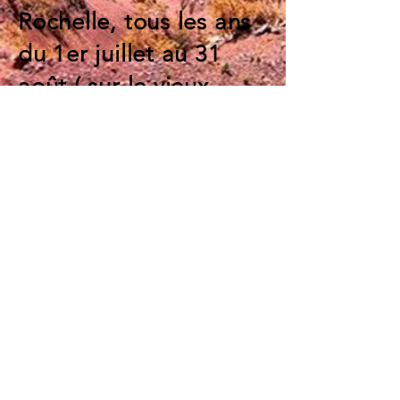
Rochelle, tous les ans
du 1er juillet au 31
août ( sur le vieux
port). Nous sommes
également chaque
année au marché de
noël des artisans de
Limoges, cette année
place de la répulique.
2018 PAR L'ATELIER DE
LA PLATA