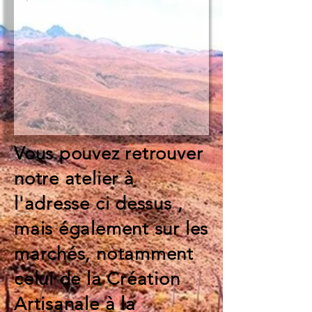
Vous pouvez retrouver
notre atelier à
l'adresse ci dessus ,
mais également sur les
marchés, notamment
celui de la Création
Artisanale à la