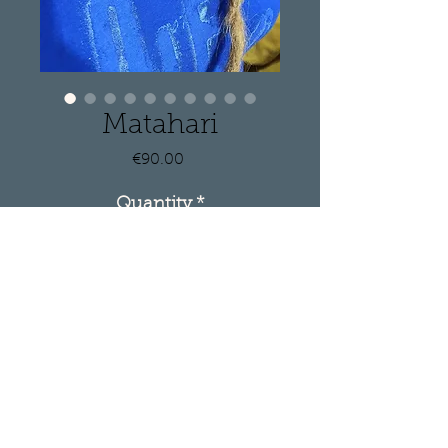
Matahari
Price
€90.00
Quantity
*
Add to Cart
**Pendentif en Macramé en
Forme de Soleil avec
Labradorite**
Éclairez votre quotidien avec