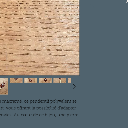
 macramé, ce pendentif polyvalent se
t, vous offrant la possibilité d'adapter
 envies. Au cœur de ce bijou, une pierre
, sertie de laiton, ajoute une touche