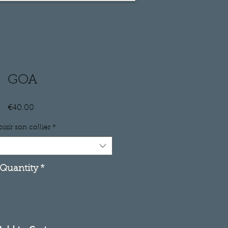
GOA
Price
€40.00
isir son collier
*
Quantity
*