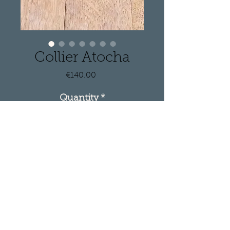
Collier Atocha
Price
€140.00
Quantity
*
Add to Cart
Collier original par son cordon
très travaillé et par sa pierre, un
onyx ciel arrivé directement
d'Argentine.