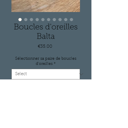
Boucles d'oreilles
Balta
Price
€35.00
Sélectionner sa paire de boucles
d'oreilles
*
Quantity
*
Add to Cart