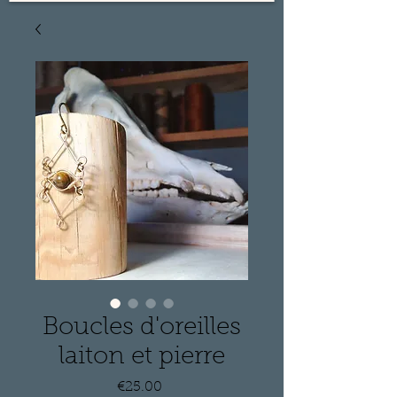
Boucles d'oreilles
laiton et pierre
Price
€25.00